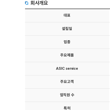
회사개요
대표
설립일
업종
주요제품
ASIC service
주요고객
임직원 수
특허