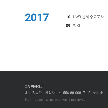
2017
10
UWB 센서 수요조사
09
창업
그릿씨아이씨
대표: 정승환
사업자 번호: 556-88-00817
E-mail: sh.j
© GRIT Custom-IC Inc. ALL RIGHTS RESERVED.