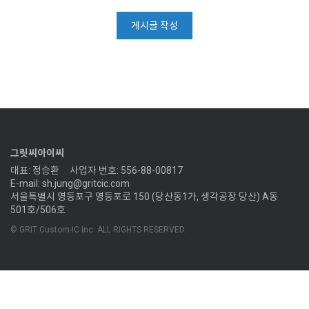
게시글 작성
그릿씨아이씨
대표: 정승환
사업자 번호: 556-88-00817
E-mail: sh.jung@gritcic.com
서울특별시 영등포구 영등포로 150 (당산동1가, 생각공장 당산) A동
501호/506호
© GRIT Custom-IC Inc. ALL RIGHTS RESERVED.